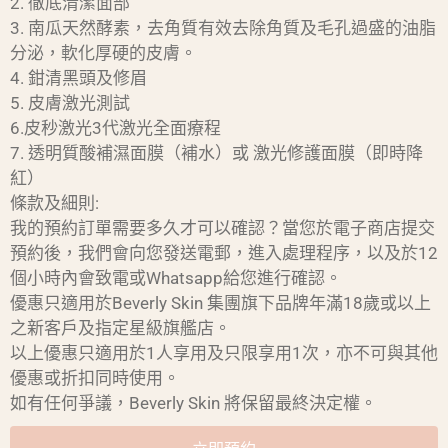
2. 徹底清潔面部
3. 南瓜天然酵素，去角質有效去除角質及毛孔過盛的油脂
分泌，軟化厚硬的皮膚。
4. 鉗清黑頭及修眉
5. 皮膚激光測試
6.皮秒激光3代激光全面療程
7. 透明質酸補濕面膜（補水）或 激光修護面膜（即時降
紅）
條款及細則:
我的預約訂單需要多久才可以確認？當您於電子商店提交
預約後，我們會向您發送電郵，進入處理程序，以及於12
個小時內會致電或Whatsapp給您進行確認。
優惠只適用於Beverly Skin 集團旗下品牌年滿18歲或以上
之新客戶及指定星級旗艦店。
以上優惠只適用於1人享用及只限享用1次，亦不可與其他
優惠或折扣同時使用。
如有任何爭議，Beverly Skin 將保留最終決定權。