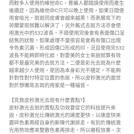
而較多人使用的維他命C，普遍人都錯誤使用而產生
後遺症，因為維他命C只可以晚上使用，如果日間使
用會吸光，斑斑同皮膚會越來越黑！而表層底下的
荷爾蒙斑就難以解決了，另外舊式去斑方法亦會使
用激光中的532波長，不過使用完後會有表面傷口呈
結焦的狀態，如果處理不當很容易會再有傷口出現
令色素沉澱，形成因傷口形成的印。況且使用完532
波長不能夠即時化妝，對愛美的女士來說就算有效
都不是最完美的去斑方法。二便是彩光去斑為什麼
越來越少人使用，是因為本身彩光不穩定，不能夠
針對性對付特定位置的色斑，所以皮秒激光的面世
對於想徹底去斑的用家是一種福音。
【究竟皮秒激光去斑有什麼賣點?】
皮秒激光去斑的賣點及功效要從它的科技提升來
說，皮秒激光比傳統激光的速度更快，以速度快來
震碎色素再經自身的新陳代謝排走，有別於傳統激
光用熱效應來整散色素再排走，所以療程效果、次