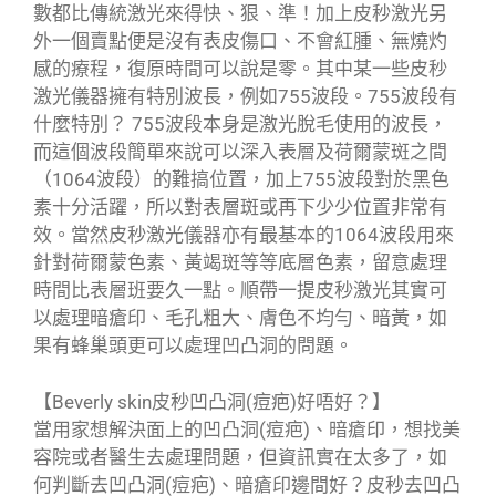
數都比傳統激光來得快、狠、準！加上皮秒激光另
外一個賣點便是沒有表皮傷口、不會紅腫、無燒灼
感的療程，復原時間可以說是零。其中某一些皮秒
激光儀器擁有特別波長，例如755波段。755波段有
什麼特別？ 755波段本身是激光脫毛使用的波長，
而這個波段簡單來說可以深入表層及荷爾蒙斑之間
（1064波段）的難搞位置，加上755波段對於黑色
素十分活躍，所以對表層斑或再下少少位置非常有
效。當然皮秒激光儀器亦有最基本的1064波段用來
針對荷爾蒙色素、黃竭斑等等底層色素，留意處理
時間比表層班要久一點。順帶一提皮秒激光其實可
以處理暗瘡印、毛孔粗大、膚色不均勻、暗黃，如
果有蜂巢頭更可以處理凹凸洞的問題。
【Beverly skin皮秒凹凸洞(痘疤)好唔好？】
當用家想解決面上的凹凸洞(痘疤)、暗瘡印，想找美
容院或者醫生去處理問題，但資訊實在太多了，如
何判斷去凹凸洞(痘疤)、暗瘡印邊間好？皮秒去凹凸