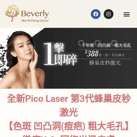
全新Pico Laser 第3代蜂巢皮秒
激光
【色斑 凹凸洞(痘疤) 粗大毛孔】