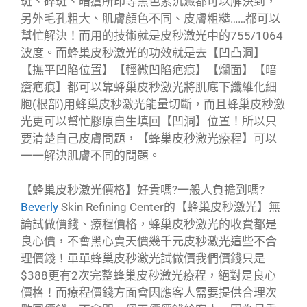
斑、碎斑、暗瘡所印等黑色素沉澱都可以解決到，
另外毛孔粗大、肌膚顏色不同、皮膚粗糙……都可以
幫忙解決！而用的技術就是皮秒激光中的755/1064
波度。而蜂巢皮秒激光的功效就是去【凹凸洞】
【撫平凹陷位置】【輕微凹陷疤痕】【爛面】【暗
瘡疤痕】都可以靠蜂巢皮秒激光將肌底下纖維化細
胞(根部)用蜂巢皮秒激光能量切斷，而且蜂巢皮秒激
光更可以幫忙膠原自生填回【凹洞】位置！所以只
要清楚自己皮膚問題，【蜂巢皮秒激光療程】可以
一一解決肌膚不同的問題。
【蜂巢皮秒激光價格】好貴嗎?一般人負擔到嗎?
Beverly
Skin Refining Center的【蜂巢皮秒激光】無
論試做價錢、療程價格，蜂巢皮秒激光的收費都是
良心價，不會黑心賣天價幾千元皮秒激光這些不合
理價錢！單單蜂巢皮秒激光試做價我們價錢只是
$388更有2次完整蜂巢皮秒激光療程，絕對是良心
價格！而療程價錢方面會因應客人需要提供合理次