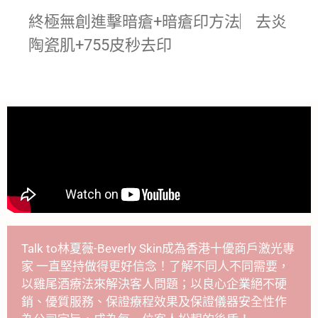
終極無創進擊暗瘡+暗瘡印方法︳去炎
陶瓷肌+755皮秒去印
Talk to林夏薇-Beverly Skin成為香港十優商戶激光專
家 一直堅持做得更好信念！了解不同人不同需要，
以雞尾酒療法來解決客人問題；以良心企業絕不硬
銷、優質服務、保證療程效果及保證儀器安全性作