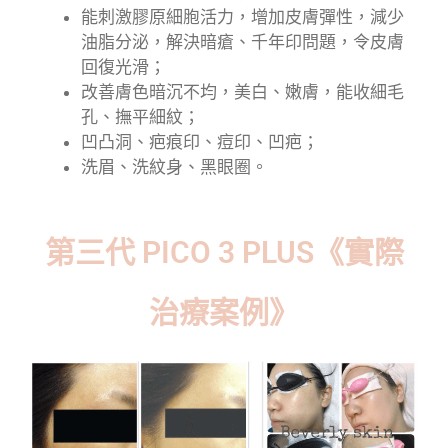
能刺激膠原細胞活力，增加皮膚彈性，減少
油脂分泌，解決暗瘡、千年印問題，令皮膚
回復光滑；
改善膚色暗沉不均，美白、嫩膚，能收細毛
孔、撫平細紋；
凹凸洞、疤痕印、痘印、凹疤；
洗眉、洗紋身、黑眼圈。
第三代 PICO 3 PLUS《實際
治療案例》