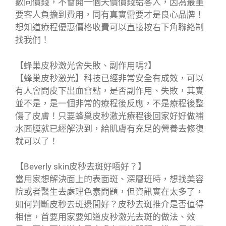
數同價錢，不會開一個天價價錢給客人，因為最重
要客人負擔到費用，同有真實需要才是良心品牌！
想知道療程優惠價格收費可以直接按右下角聯絡制
找我們！
【蜂巢皮秒激光會失敗、副作用嗎?】
【蜂巢皮秒激光】科技已經非常安全有成效，可以
有人會問皮下出血會點，是否副作用、失敗，其實
並不是，是一個非常的療程後反應，不是療程後整
傷了皮膚！只要蜂巢皮秒激光療程後回家好好做補
水面膜就已經解決到，給肌膚有充足的營養去修復
就可以了！
【Beverly skin皮秒去斑好唔好？】
當用家想解決面上的表面斑、深層班時，想找美容
院或者醫生去處理色素問題，但資訊實在太多了，
如何判斷皮秒去斑邊間好？皮秒去斑推介是否值得
相信，首要用家要知道皮秒激光去斑的做法、效