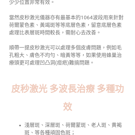
少少位置非常有效。
當然皮秒激光儀器亦有最基本的1064波段用來針對
荷爾蒙色素、黃竭斑等等底層色素，留意底層色素
處理比表層斑時間較長，需耐心去改善。
順帶一提皮秒激光可以處理多個皮膚問題，例如毛
孔粗大、膚色不均勻、暗黃等等，如果使用蜂巢治
療頭更可處理凹凸洞(痘疤)難搞問題。
皮秒激光 多波長治療 多種功
效
淺層斑、深層斑、荷爾蒙斑、老人斑、黄褐
斑、等各種頑固色斑；