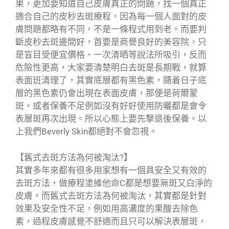
果，更加要知道自己皮膚真正的問題，找一個真正
適合自己的皮秒去斑療程，因為每一個人面對的皮
膚問題都略有不同，不是一條程式用到老。而要判
斷皮秒去斑邊間好，首要是商譽良好的美容院，只
是盲目受便宜價格、一次清晒等說法所吸引，反而
危險性更高，大家要清楚明白去斑是長期戰，就算
表面班清理了，其實底層都有黑色素，隨着日子底
層的黑色素仍會出現在表面皮膚，那便是荷爾蒙
斑。或者保養不足例如沒有好好使用防曬都是會令
表層斑再次出現。所以心態上要先撃退後保養。以
上我們Beverly Skin都絕對不會忽視。
【舊式去斑方法為何被淘汰?】
其實多年來都有很多用家想有一個具安全又有效的
去斑方法，做療程塗維他命C都是想要無斑又白淨的
皮膚。而舊式去斑方法為何被淘汰，其實都是針對
效果及安全性不足，例如用高濃度的果酸去除色
素，過程皮膚感覺不舒適而且只可以解決表層斑，