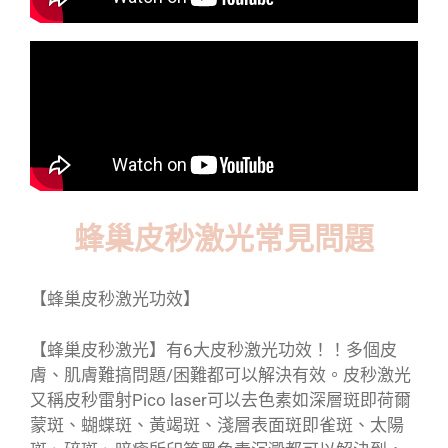
蜂巢皮秒激光常見問題
【蜂巢皮秒激光功效】
【蜂巢皮秒激光】有6大皮秒激光功效！！多個皮
膚、肌膚難搞問題/困難都可以解決有效。皮秒激光
又稱皮秒雷射Pico laser可以去色素如深層斑即荷爾
蒙斑、蝴蝶斑、黃竭斑、淺層表面斑即雀斑、太陽