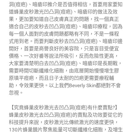
洞(痘疤)、暗瘡印推介是否值得相信，首要用家要知
道蜂巢皮秒激光凹凸洞(痘疤)、暗瘡印的做法及效
果，更加要知道自己皮膚真正的問題，找一個真正
適合自己的皮秒去凹凸洞(痘疤)、暗瘡印療程，因為
每一個人面對的皮膚問題都略有不同，不是一條程
式用到老。而要判斷皮秒去凹凸洞(痘疤)、暗瘡印邊
間好，首要是商譽良好的美容院，只是盲目受便宜
價格、一次好番等說法所吸引，反而危險性更高，
大家要清楚明白去凹凸洞(痘疤)、暗瘡印是長期戰，
需要時間切斷纖維化細胞，由底層開始慢慢增生膠
原填平痘疤，而且日子太耐的凹疤更需要療程輔
助，令效果更快。以上我們Beverly Skin都絕對不會
忽視。
【究竟蜂巢皮秒激光去凹凸洞(痘疤)有什麼賣點?】
蜂巢皮秒激光去凹凸洞(痘疤)的賣點及功效要從它的
科技提升來說，皮秒激光比傳統激光的速度更快，
130片蜂巢鏡片聚焦能量可切斷纖維化細胞，及增生