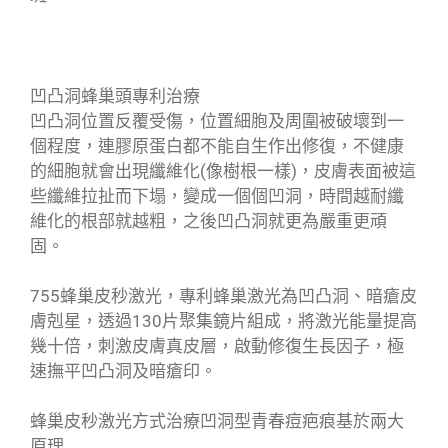
凹凸洞蜂巢頭專利​治療
凹凸洞位置反覆受傷，位置細胞及周圍被破壞到一
個程度，連膠原蛋白都不能自生作出修復，不健康
的細胞就會出現纖維化(像樹根一樣)，皮膚表面被這
些纖維拉扯而下塌，變成一個個凹洞，時間越耐纖
維化的根部就越粗，之後凹凸洞就更為嚴重更頑
固。
755蜂巢皮秒激光，專利蜂巢激光為凹凸洞、暗瘡皮
膚剋星，透過130片聚集鏡片組成，將激光能量提高
幾十倍，刺激皮膚真皮層，啟動修復生長因子，極
速撫平凹凸洞及暗瘡印。
蜂巢皮秒激光方式治療凹洞型青春痘疤痕基於兩大
原理