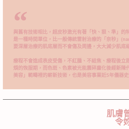
與舊有技術相比，超皮秒激光有著「快、狠、準」的特點。當
是一種時間單位，比一般傳統雷射治療的「奈秒」(nano
要深層治療的肌底層而不會傷及周邊，大大減少肌底
療程不會造成表皮受傷，不紅腫、不結焦、療程後立
煩的恢服期，而色斑、色素被光能震碎塵化後經新陳
美容」範疇裡的嶄新技術，也是美容事業近5年儀器
肌膚
令