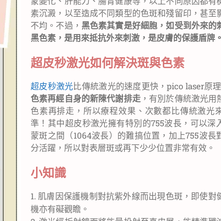
蒙變化、肝能力、腸胃健康等，以上不同原因都有
素沉澱，以至造成不同類型的色斑和殘留印，甚至
不均。不過，
黑色素其實是好細胞，如受到外來的
黑色素，是用來抵抗外來刺激，是皮膚的保護盾牌
超皮
秒激光如何解決斑
與
色素
超皮秒激光
比傳統激光的速度更快，pico laser原理
色素再經自身的新陳代謝排走
，有別於傳統激光用
色素再排走，所以療程效果、次數都比傳統激光
準！其中超皮秒激光擁有特別的755波長，可以深
蒙斑之間（1064波長）的難搞位置，加上755波
分活躍，所以對表層斑或再下少少位置非常有效。
小知識
1. 肌膚因保護機制對抗紫外線而出現色斑，即使對
機亦有礙觀瞻。