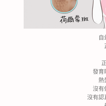
自
發育
熱
沒有
沒有認