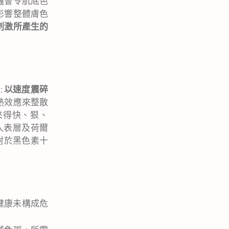
機會令肌底色
影響整體膚色
刺激所產生的
。
:
以速度震碎
熱效應來整散
來得快、狠、
入表層及荷爾
長對於黑色素十
健康未構成危