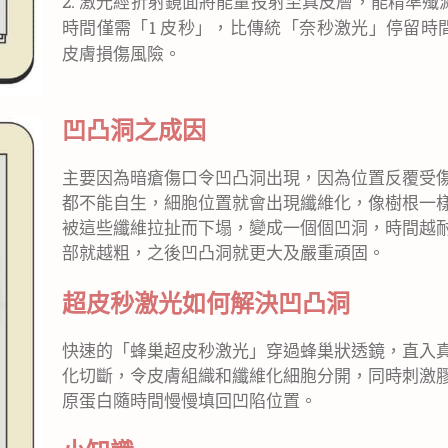
2. 激光經
折射
鏡面將能量投射至真皮層，能精準殲
時間僅需「1
皮秒
」
，比傳統「奈秒激光」停留時
皮膚損傷風險。
凹凸洞之成因
主要因為暗瘡傷口令凹凸洞出現，因為位置反覆受
都不能自生，細胞位置就會出現纖維化，像樹根一
被這些纖維拉扯而下塌，變成一個個凹洞，時間越
部就越粗，之後凹凸洞就更大及嚴重頑固。
超皮
秒激光
如何解決凹凸洞
快速的「蜂巢超皮秒激光」穿過蜂巢狀透鏡，直入
化切斷，令皮膚組織和纖維化細胞分開，同時刺激
原蛋白隨時間慢慢填回凹陷位置。