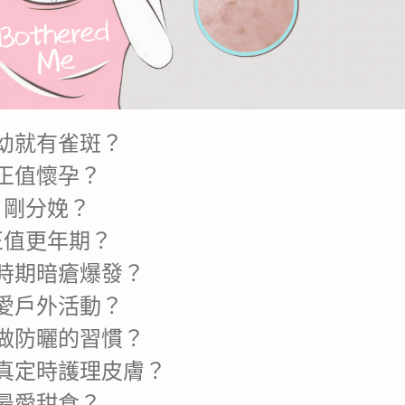
幼就有雀斑？
正值懷孕？
剛分娩？
正值更年期？
時期暗瘡爆發？
愛戶外活動？
做防曬的習慣？
真定時護理皮膚？
最愛甜食？