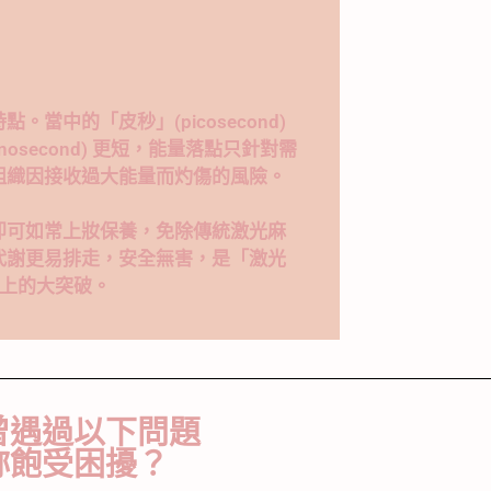
中的「皮秒」(picosecond)
second) 更短，能量落點只針對需
組織因接收過大能量而灼傷的風險。
即可如常上妝保養，免除傳統激光麻
代謝更易排走，安全無害，是「激光
史上的大突破。
曾遇過以下問題
妳飽受困擾？