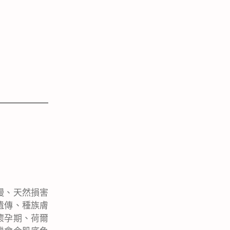
慢、天然損害
遺傳、種族膚
懷孕期、荷爾