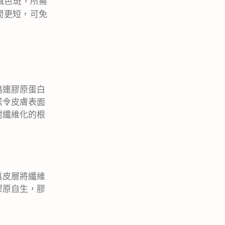
滅色斑，所需
間更
短
，可免
傷連膠原蛋白
樣令皮膚表面
耐纖維化的根
真皮層將纖維
膠原自生，膠