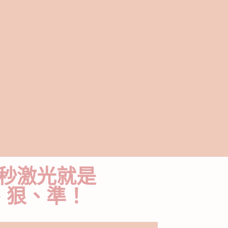
秒激光就是
、狠、準！