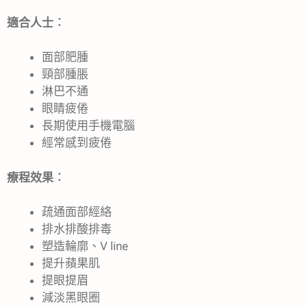
適合人士︰
面部肥腫
頸部腫脹
淋巴不通
眼睛疲倦
長期使用手機電腦
經常感到疲倦
療程效果︰
疏通面部經絡
排水排酸排毒
塑造輪廓、V line
提升蘋果肌
提眼提眉
減淡黑眼圈