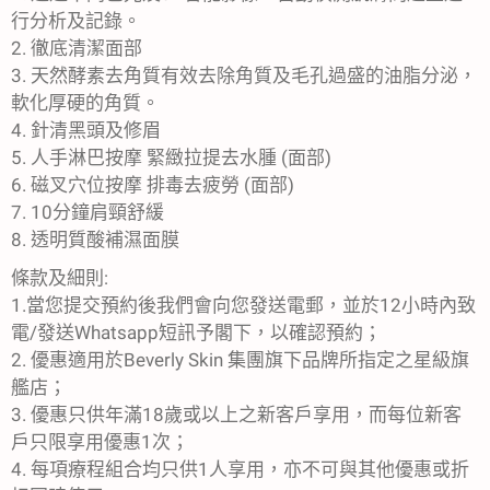
行分析及記錄。
2. 徹底清潔面部
3. 天然酵素去角質有效去除角質及毛孔過盛的油脂分泌，
軟化厚硬的角質。
4. 針清黑頭及修眉
5. 人手淋巴按摩 緊緻拉提去水腫 (面部)
6. 磁叉穴位按摩 排毒去疲勞 (面部)
7. 10分鐘肩頸舒緩
8. 透明質酸補濕面膜
條款及細則:
1.當您提交預約後我們會向您發送電郵，並於12小時內致
電/發送Whatsapp短訊予閣下，以確認預約；
2. 優惠適用於Beverly Skin 集團旗下品牌所指定之星級旗
艦店；
3. 優惠只供年滿18歲或以上之新客戶享用，而每位新客
戶只限享用優惠1次；
4. 每項療程組合均只供1人享用，亦不可與其他優惠或折