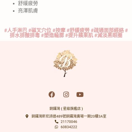
舒緩疲勞
亮澤肌膚
#人手淋巴 #磁叉穴位 #按摩 #舒緩疲勞 #疏通面部經絡 #
排水排酸排毒 #塑造輪廓 #提升蘋果肌 #減淡黑眼圈
銅鑼灣 ( 星級旗艦店 )
銅鑼灣軒尼詩道489號銅鑼灣廣場一期20樓3A室
21170046
60834222