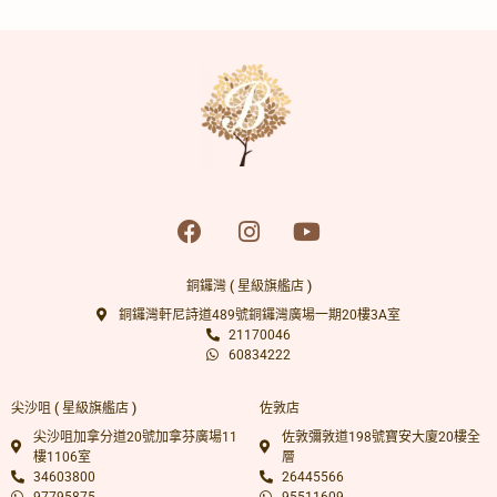
卻形成凹凸洞、暗瘡
Channel
疤和色素印痕？！看
似小的皮膚問題卻能
做成大影響！Stellar
M22一機搞定多個問
題
銅鑼灣 ( 星級旗艦店 )
銅鑼灣軒尼詩道489號銅鑼灣廣場一期20樓3A室
21170046
60834222
尖沙咀 ( 星級旗艦店 )
佐敦店
尖沙咀加拿分道20號加拿芬廣場11
佐敦彌敦道198號寶安大廈20樓全
樓1106室
層
34603800
26445566