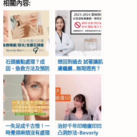
相關內容:
石頭瘡點處理？成
想回到過去 試著讓肌
因、急救方法及預防
膚繼續…無瑕透亮？
完全指南
告別瘡印紅印、色素
皺紋、凹凸洞、粗大
毛孔 幾個肌膚重生、
嫩膚緊緻的醫學美容
急救方法
一失足成千古恨！一
治好千年印暗瘡印凹
時覺得麻煩沒有處理
凸洞妙法-Beverly