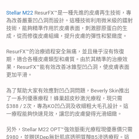
Stellar M22
ResurFX™是一種先進的皮膚再生技術，專
為改善嚴重凹凸洞而設計。這種技術利用微米級的鐳射
技術，能夠精準作用於皮膚表面，刺激膠原蛋白的生
成，從而修復皮膚組織，提升皮膚的彈性和緊緻度。
ResurFX™的治療過程安全無痛，並且幾乎沒有恢復
期，適合各種皮膚類型和膚質。由於其精準的治療效
果，ResurFX™能有效改善冰錐型凹凸洞，使皮膚表面
更加平滑。
為了幫助大家有效應對凹凸洞問題，Beverly Skin推出
了一系列優惠療程！蜂巢超皮秒激光療程，現只需
$388 / 2次，專為KO凹凸洞及收細粗大毛孔設計。這
一療程能夠快速見效，讓您的皮膚變得光滑細緻。
另外，Stellar M22 OPT™強效脈衝光療程現優惠價只需
$980，並贈送Dep無針肌底透明質酸B5滲透療程。這