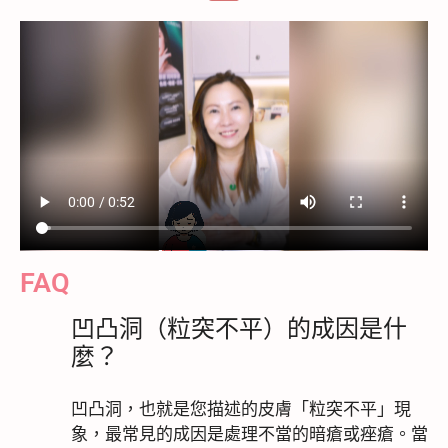
P
i
c
l
o
r
a
n
e
y
s
e
n
FAQ
凹凸洞（粒突不平）的成因是什
麼？
凹凸洞，也就是您描述的皮膚「粒突不平」現
象，最常見的成因是處理不當的暗瘡或痤瘡。當