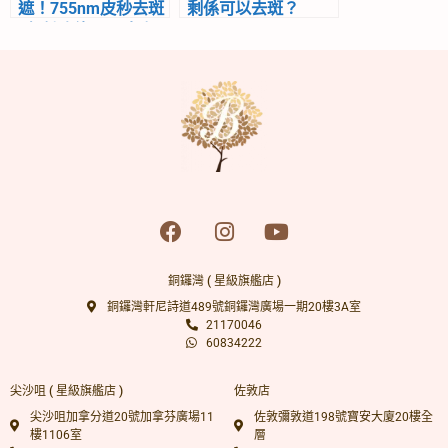
遮！755nm皮秒去斑
剩係可以去斑？
+打燈陶瓷肌，去斑
效果upupup+++！
銅鑼灣 ( 星級旗艦店 )
銅鑼灣軒尼詩道489號銅鑼灣廣場一期20樓3A室
21170046
60834222
尖沙咀 ( 星級旗艦店 )
佐敦店
尖沙咀加拿分道20號加拿芬廣場11
佐敦彌敦道198號寶安大廈20樓全
樓1106室
層