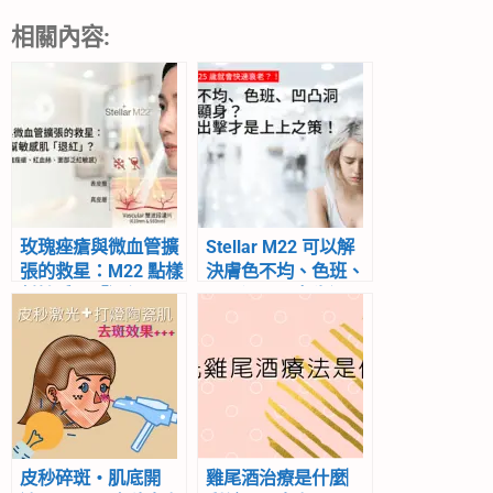
相關內容:
玫瑰痤瘡與微血管擴
Stellar M22 可以解
張的救星：M22 點樣
決膚色不均、色班、
幫敏感肌「退紅」？
凹凸洞？！女生過了
25歲就會快速衰
老？！膚色不均、色
班、凹凸洞全都顯
身？主動出擊才是上
上之策！Stellar M22
可以解決膚色不均、
色班、凹凸洞？！
皮秒碎斑‧肌底開
雞尾酒治療是什麼︳