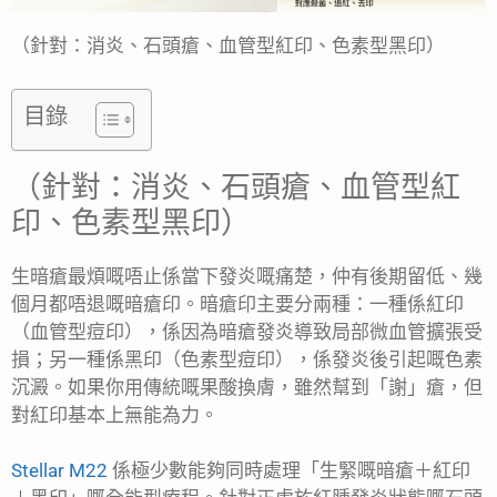
（針對：消炎、石頭瘡、血管型紅印、色素型黑印）
目錄
（針對：消炎、石頭瘡、血管型紅
印、色素型黑印）
生暗瘡最煩嘅唔止係當下發炎嘅痛楚，仲有後期留低、幾
個月都唔退嘅暗瘡印。暗瘡印主要分兩種：一種係紅印
（血管型痘印），係因為暗瘡發炎導致局部微血管擴張受
損；另一種係黑印（色素型痘印），係發炎後引起嘅色素
沉澱。如果你用傳統嘅果酸換膚，雖然幫到「謝」瘡，但
對紅印基本上無能為力。
Stellar M22
係極少數能夠同時處理「生緊嘅暗瘡＋紅印