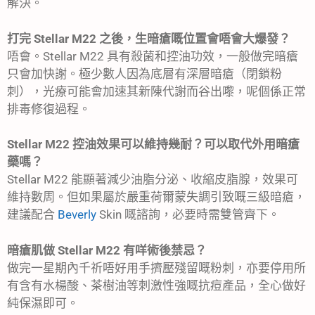
解決。
打完 Stellar
M22 之後，生暗瘡嘅位置會唔會大爆發？
唔會。Stellar M22 具有殺菌和控油功效，一般做完暗瘡
只會加快謝。極少數人因為底層有深層暗瘡（閉鎖粉
刺），光療可能會加速其新陳代謝而谷出嚟，呢個係正常
排毒修復過程。
Stellar M22 控油效果可以維持幾耐？可以取代外用暗瘡
藥嗎？
Stellar M22 能顯著減少油脂分泌、收縮皮脂腺，效果可
維持數周。但如果屬於嚴重荷爾蒙失調引致嘅三級暗瘡，
建議配合
Beverly
Skin 嘅諮詢，必要時需雙管齊下。
暗瘡肌做 Stellar M22 有咩術後禁忌？
做完一星期內千祈唔好用手擠壓殘留嘅粉刺，亦要停用所
有含有水楊酸、茶樹油等刺激性強嘅抗痘產品，全心做好
純保濕即可。