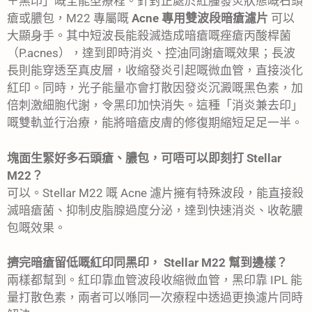
＋黑印」嘅全能型療程。針對正處於紅腫發炎狀態嘅石頭
瘡或膿包，M22 專屬嘅
Acne 專用雙波段暗瘡濾片
可以
大顯身手。其中短波長能殺滅造成暗瘡嘅痤瘡丙酸桿菌
（P.acnes），達到即時消炎、控油同謝瘡嘅效果；長波
長則能穿透至真皮層，收縮發炎引起嘅微血管，直接淡化
紅印。同時，光子能量亦會打散因發炎沉澱嘅黑色素，加
倍刺激細胞代謝，令黑印加快消失。這種「消炎兼去印」
嘅雙軌並行治療，能將暗瘡皮膚的修復期縮短足足一半。
塊面生緊好多石頭瘡、膿包，可唔可以即刻打 Stellar
M22？
可以。Stellar M22 嘅 Acne 濾片擁有特殊波段，能直接殺
滅暗瘡菌、抑制皮脂腺過度分泌，達到快速消炎、收乾膿
包嘅效果。
擠完暗瘡留低嘅紅印同黑印， Stellar M22 幫到邊樣？
兩樣都幫到。紅印靠血管波段收縮微血管，黑印靠 IPL 能
量打散色素，兩者可以喺同一次療程中透過更換濾片同時