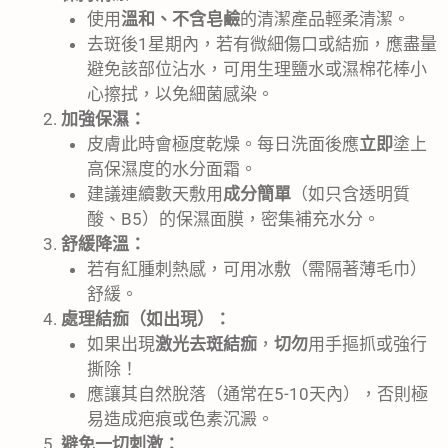
使用
溫和、不含皂鹼
的清潔產品輕柔清潔。
去斑後1星期內，若有微細傷口或結痂，應盡量
避免該部位沾水，可用生理鹽水或濕棉花棒小
心擦拭，以免細菌感染。
加強保濕：
皮膚此時會極度乾燥。每日洗面後應
立即
塗上
高保濕度的水分面霜。
建議連續數天敷用
成分簡單
（如只含透明質
酸、B5）的保濕面膜，密集補充水分。
舒緩降溫：
若有紅腫刺熱感，可用冰敷（需隔著薄毛巾）
舒緩。
處理結痂（如出現）：
如果出現
激光去斑結痂
，
切勿
用手摳抓或強行
撕除！
應讓其自然脫落（通常在5-10天內），否則極
易造成疤痕或色素沉澱。
避免一切刺激：