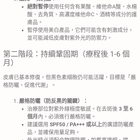
絕對暫停
使用任何含有果酸、維他命A酸、水楊
酸、去角質、高濃度維他命C、酒精等成分的護
膚品。
暫停使用美白產品，它們可能含有刺激成分，
並可能減低皮膚對紫外光的防禦力。
第二階段：持續鞏固期（療程後 1-6 個
月）
皮膚已基本修復，但黑色素細胞仍可能活躍，目標是「嚴
格防曬、促進代謝」。
嚴格防曬（防反黑的關鍵）：
治療部位對紫外線極度敏感。在去斑後
3 至 6
個月
內，必須進行嚴格防曬。
建議選用
SPF50 / PA+++ 或以上
的廣譜防曬產
品，並確保用量足夠。
外出時必須配合物理防曬，如戴寬邊帽、撐