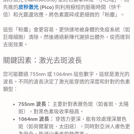
先進的
皮秒激光
(Pico)
則利用極短的脈衝時間（快千
倍）和光震盪效應，將色素震碎成更細微的「粉塵」。
這些「粉塵」會更容易、更快速地被身體的免疫系統（如
巨噬細胞）清除，然後通過新陳代謝排出體外，從而達到
去斑效果。
關鍵因素：激光去斑波長
您可能聽過 755nm 或 1064nm 這些數字，這就是激光的
波長。不同的波長決定了激光能穿透的深度和針對的色素
類型：
755nm 波長：
主要針對表層色斑（如雀斑、太陽
斑），對黑色素吸收率極高。
1064nm 波長：
穿透力更深，能有效處理深層色
斑（如荷爾蒙斑、太田痣），同時對亞洲人膚色更