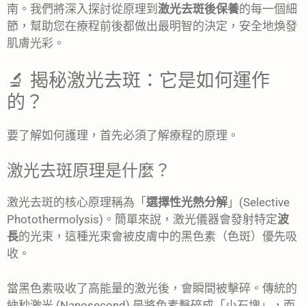
南。我們將深入探討從原理到
激光去斑後保養
的每一個細
節，幫助您在療程前後都做出最明智的決定，安全地煥發
肌膚光彩。
🔬 揭秘激光去斑：它是如何運作
的？
要了解如何護理，首先必須了解療程的原理。
激光去斑原理是什麼？
激光去斑的核心原理稱為「
選擇性光熱分解
」(Selective
Photothermolysis)。簡單來說，激光儀器會發射特定
波
長
的光束，這種光束會被皮膚中的黑色素（色斑）優先吸
收。
當黑色素吸收了高能量的激光後，會瞬間被擊碎。傳統的
納秒激光 (Nanosecond) 是將色素擊碎成「小石塊」，而