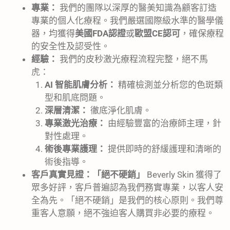
專業：
我們的團隊以深厚的醫美知識為顧客訂造
專業的個人化療程。我們嚴選國際級水準的醫學儀
器，均獲得
美國FDA認證
或
歐盟CE認可
，確保療程
的安全性及認受性。
經驗：
我們的皮秒激光療程流程完整，絕不馬
虎：
AI 智能肌膚分析：
精確檢測並分析您的色斑類
型和肌底問題。
深層清潔：
徹底淨化肌膚。
專業激光治療：
由經驗豐富的治療師主理，針
對性處理。
術後專業護理：
提供即時的舒緩護理和清晰的
術後指導。
客戶真實見證：「絕不硬銷」
Beverly Skin 獲得了
眾多好評，客戶普遍認為我們務實專業，以客人安
全為先。「絕不硬銷」是我們的核心原則。我們尊
重客人意願，絕不強迫客人購買非必要的療程。