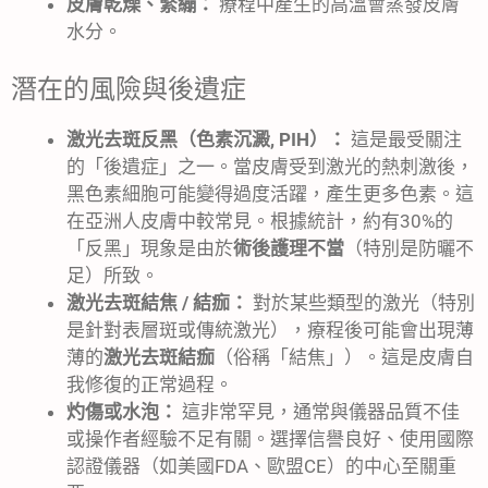
皮膚乾燥、緊繃：
療程中產生的高溫會蒸發皮膚
水分。
潛在的風險與後遺症
激光去斑反黑（色素沉澱, PIH）：
這是最受關注
的「後遺症」之一。當皮膚受到激光的熱刺激後，
黑色素細胞可能變得過度活躍，產生更多色素。這
在亞洲人皮膚中較常見。根據統計，約有30%的
「反黑」現象是由於
術後護理不當
（特別是防曬不
足）所致。
激光去斑結焦 / 結痂：
對於某些類型的激光（特別
是針對表層斑或傳統激光），療程後可能會出現薄
薄的
激光去斑結痂
（俗稱「結焦」）。這是皮膚自
我修復的正常過程。
灼傷或水泡：
這非常罕見，通常與儀器品質不佳
或操作者經驗不足有關。選擇信譽良好、使用國際
認證儀器（如美國FDA、歐盟CE）的中心至關重