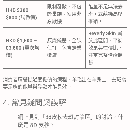
限制發數、不包
能量不足無法去
HKD $300 –
蜂巢頭、使用非
斑，或藉機高壓
$800 (試做價)
原廠機
推銷。
Beverly Skin
屬
HKD $1,500 –
原廠儀器、全臉
於此區間，平衡
$3,500 (單次均
任打、包含蜂巢
效果與性價比，
價)
嫩膚
注重完整治療體
驗。
消費者應警惕過度低價的療程，羊毛出在羊身上，去斑需
要足夠的能量與發數才能見效。
4. 常見疑問與誤解
網上見到「8d皮秒去斑討論區」的討論，什
麼是 8D 皮秒？