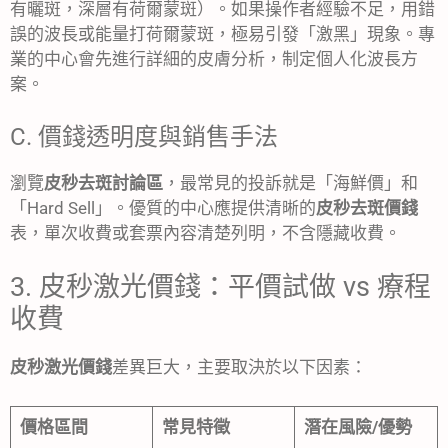
有曬斑，深層有荷爾蒙斑）。如果操作者經驗不足，用錯
誤的波長或能量打荷爾蒙斑，極易引發「激黑」現象。專
業的中心會先進行詳細的皮膚分析，制定個人化波長方
案。
C. 價錢透明度與銷售手法
瀏覽
皮秒去斑討論區
，最常見的投訴就是「海鮮價」和
「Hard Sell」。優質的中心應提供清晰的
皮秒去斑價錢
表，單次收費或套票內容清楚列明，不含隱藏收費。
3. 皮秒激光價錢：平價試做 vs 療程
收費
皮秒激光價錢
差異巨大，主要取決於以下因素：
價格區間
常見特徵
潛在風險/優勢