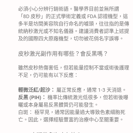
必須小心分辨行銷術語。醫學界目前並無所謂
「8D 皮秒」的正式學術定義或 FDA 認證機型，這
多半是坊間美容院自行命名的噱頭，往往指的是傳
統納秒激光或不知名儀器。建議消費者認準上述提
及的國際四大原廠機型，切勿被花俏名字誤導。
皮秒激光副作用有哪些？會反黑嗎？
雖然皮秒熱傷害低，但若能量控制不當或術後護理
不足，仍可能有以下反應：
輕微泛紅/起沙：
屬正常反應，通常 1-3 天消退。
反黑 (PIH)：
機率比傳統激光低很多，但若術後曝
曬或本身屬易反黑體質仍可能發生。
白斑： 極罕見，通常因能量過大導致色素細胞死
亡。因此，選擇經驗豐富的治療中心至關重要。