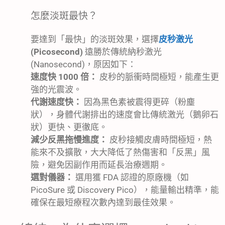
怎麼淡斑最快？
要達到「最快」的淡斑效果，選擇
皮秒激光
(Picosecond)
遠勝於傳統納秒激光
(Nanosecond)，原因如下：
速度快 1000 倍：
皮秒的脈衝時間極短，能產生更
強的光震波。
代謝速度快：
因為黑色素被震得更碎（粉塵
狀），身體代謝排出的速度會比傳統激光（鵝卵石
狀）更快、更徹底。
減少反黑拖慢進度：
皮秒接觸皮膚時間極短，熱
能來不及擴散，大大降低了熱傷害和「反黑」風
險，避免因副作用而延長治療週期。
選對儀器：
選用獲 FDA 認證的原廠機（如
PicoSure 或 Discovery Pico），能量輸出精準，能
確保在最短療程次數內達到最佳效果。