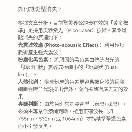
如何讓斑點消失？
根據文章分析，目前醫美界公認最有效的「黃金標
準」是採用皮秒激光（Pico Laser）技術。其令斑
點消失的原理如下：
光震波效應 (Photo-acoustic Effect)：
利用極短
脈衝產生強大震波。
粉塵化黑色素：
將頑固的黑色素由傳統激光的
「鵝卵石狀」震碎成極細小的「粉塵狀 (Dust-
like)」。
人體代謝：
變成粉塵的色素更容易被身體的巨噬
細胞吞噬並代謝排出體外，從而達到徹底去斑的效
果。
專業判斷：
由於色斑常是混合型（表層+深層），
必須由專業治療師判斷，選用正確波長（如
755nm、532nm 或 1064nm）才能精準擊退色素
而不引發反黑。