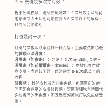
Pico 去斑幾多次才有效？
視乎色斑種類。淺層雀斑通常 1-2 次見效；深層荷
爾蒙斑或太田痣則可能需要 3-6 次或以上的療程，
且需配合修復期。
打斑幾耐一次？
打斑的次數與頻率並非一概而論，主要取決於
色斑
的種類
與
深淺度
：
淺層斑（如雀斑）：
通常
1-2 次
療程即可見效。
深層斑（如荷爾蒙斑、太田痣）：
由於色素位於
真皮層，處理較困難，通常需要
3-6 次或以上
的
療程。
修復期：
雖然皮秒激光熱傷害低，但深層斑治療
仍需配合適當的皮膚修復期，讓巨噬細胞有時間代
謝被震碎的黑色素，不宜過度頻繁施打以免皮膚受
損。