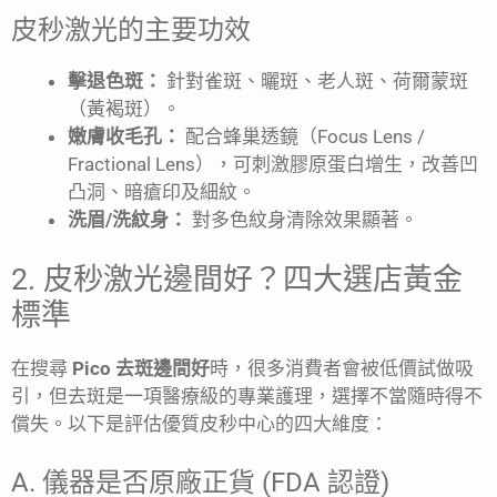
皮秒激光的主要功效
擊退色斑：
針對雀斑、曬斑、老人斑、荷爾蒙斑
（黃褐斑）。
嫩膚收毛孔：
配合蜂巢透鏡（Focus Lens /
Fractional Lens），可刺激膠原蛋白增生，改善凹
凸洞、暗瘡印及細紋。
洗眉/洗紋身：
對多色紋身清除效果顯著。
2. 皮秒激光邊間好？四大選店黃金
標準
在搜尋
Pico 去斑邊間好
時，很多消費者會被低價試做吸
引，但去斑是一項醫療級的專業護理，選擇不當隨時得不
償失。以下是評估優質皮秒中心的四大維度：
A. 儀器是否原廠正貨 (FDA 認證)