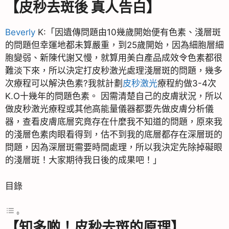
【皮秒去斑後 真人告白】
Beverly
K:「因遺傳問題由10幾歲開始便有色素、淺層斑
的問題但幸運地都未算嚴重，到25歲開始，因為細胞層細
胞變弱、新陳代謝又慢，就算用美白產品成效令色素都很
難淡下來，所以決定打皮秒激光處理淺層斑的問題，幾多
次療程可以解決色素?我就計劃
皮秒激光
療程約做3-4次
K.O十幾年的問題色素。 因需清楚自己的皮膚狀況，所以
做皮秒激光療程或其他高能量儀器都要先做皮膚分析儀
器，查看皮膚底層究竟存在什麼我不知道的問題，原來我
的淺層色素肉眼看得到，估不到我的底層都存在深層斑的
問題，因為深層斑需要時間處理，所以我決定先除掉礙眼
的淺層斑！大家期待我日後的成果吧！」
目錄
【知多啲！皮秒去斑的原理】