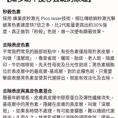
秒殺色素
採用 蜂巢皮秒激光 Pico laser技術，相比傳統納秒激光擊
破黑色素速度快7倍之多，比2代能量更高出約30%強
度，真正做到「秒殺」色斑，做一次便有顯著效果。
去除表皮色素
平常我們常見的臉部斑點中，有些色素僅局限於表皮層，
叫做「淺層斑」，像是雀斑、曬斑、胎痣、老人斑、暗瘡
印、牛奶咖啡斑、先天性母斑及日光性斑痣；黑色素細胞
位於表皮層中的最底層-基底層，對於此種色斑，只需要
擊退表層黑色素並使其代謝排出，就能有效淡化及去除。
去除表皮與真皮色素混合
隨著年齡增長，皮膚真皮層中膠原蛋白及彈性纖維流失，
基底層中的黑色素，隱藏在皮膚的真皮層，叫做「深層
斑」，如果長時間不處理，有可能會擴散，難以通過代謝
排出，久而久之，就會形成難以消除的頑固色斑；還有一