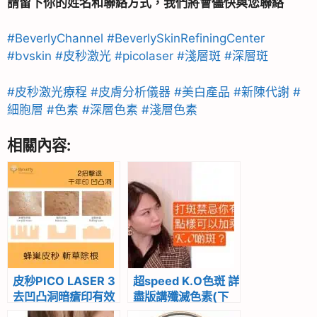
請留下你的姓名和聯絡方式，我們將會儘快與您聯絡
#BeverlyChannel
#BeverlySkinRefiningCenter
#bvskin
#皮秒激光
#picolaser
#淺層斑
#深層斑
#皮秒激光療程
#皮膚分析儀器
#美白產品
#新陳代謝
#
細胞層
#色素
#深層色素
#淺層色素
相關內容:
皮秒PICO LASER 3
超speed K.O色斑 詳
去凹凸洞暗瘡印有效
盡版講殲滅色素(下
嗎？｜推介755蜂巢
集)-Beverly