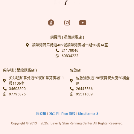
銅鑼灣 ( 星級旗艦店 )
銅鑼灣軒尼詩道489號銅鑼灣廣場一期20樓3A室
21170046
60834222
尖沙咀 ( 星級旗艦店 )
佐敦店
尖沙咀加拿分道20號加拿芬廣場11
佐敦彌敦道198號寶安大廈20樓全
樓1106室
層
34603800
26445566
97795875
95511609
膠原槍
|
凹凸洞
|
Pico 價錢
|
Ultraformer 3
Copyright © 2013 – 2025. Beverly Skin Refining Center All Rights Reserved.