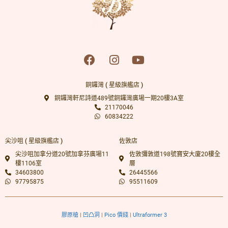
銅鑼灣 ( 星級旗艦店 )
銅鑼灣軒尼詩道489號銅鑼灣廣場一期20樓3A室
21170046
60834222
尖沙咀 ( 星級旗艦店 )
佐敦店
尖沙咀加拿分道20號加拿芬廣場11
佐敦彌敦道198號寶安大廈20樓全
樓1106室
層
34603800
26445566
97795875
95511609
膠原槍
|
凹凸洞
|
Pico 價錢
|
Ultraformer 3