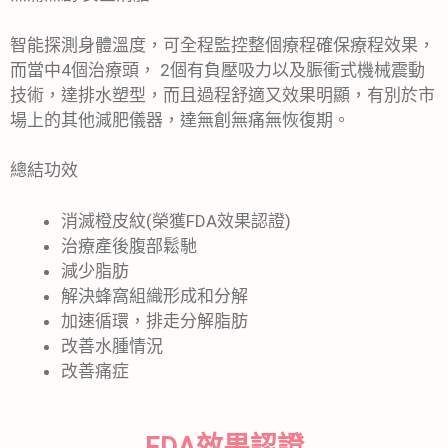
智能探測身體溫度，可全程監控整個療程確保療程效果，
而當中4個治療頭， 2個有負壓吸力以及脤衝式機械震動
技術，達排水塑型，而且過程舒適又效果明顯，有別於市
場上的其他減肥儀器，達無創無痛無恢復期。
​總結功效​
消滅橙皮紋(榮獲FDA效果認證)
治療產後腹部鬆馳
減少脂肪
解決蜂窩組織形成和分解
加速循環，排走分解脂肪
改善水腫情況
改善痛症
FDA效果認證