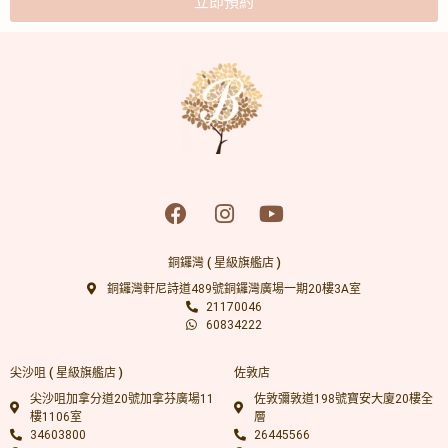
立即預約
銅鑼灣 ( 星級旗艦店 )
銅鑼灣軒尼詩道489號銅鑼灣廣場一期20樓3A室
21170046
60834222
尖沙咀 ( 星級旗艦店 )
佐敦店
尖沙咀加拿分道20號加拿芬廣場11
佐敦彌敦道198號寶安大廈20樓全
樓1106室
層
34603800
26445566