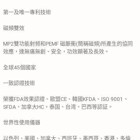
第一及唯一專利技術
磁頻雙效
MP2雙功能射频和PEMF 磁脤衝(簡稱磁頻)所產生的協同
效應，達無痛無創、安全，功效顯著及長效。
全球45個國家
一致認證技術
榮獲FDA效果認證、歐盟CE、韓國KFDA、ISO 9001、
SFDA、加拿大HC，泰国、台湾、巴西等認証。
世界性使用儀器
以色列、美國、加拿大、西班牙、墨西哥、香港、多倫