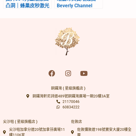
凸洞｜蜂巢皮秒激光
Beverly Channel
三代｜凹凸洞不害怕
銅鑼灣 ( 星級旗艦店 )
銅鑼灣軒尼詩道489號銅鑼灣廣場一期20樓3A室
21170046
60834222
尖沙咀 ( 星級旗艦店 )
佐敦店
尖沙咀加拿分道20號加拿芬廣場11
佐敦彌敦道198號寶安大廈20樓全
樓1106室
層