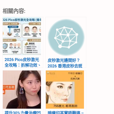
相關內容:
2026 Pico皮秒激光
皮秒激光邊間好？
全攻略：拆解功效、
2026 香港皮秒去斑
副作用、價錢及去斑
全攻略：價錢、功
反黑迷思
效、副作用及選店準
則
提升30%力量治療凹
暗瘡印其實唔難搞 –