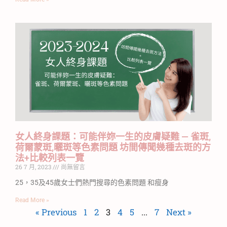
女人終身課題：可能伴妳一生的皮膚疑難 — 雀斑,
荷爾蒙斑,曬斑等色素問題 坊間傳聞幾種去斑的方
法+比較列表一覽
26 7 月, 2023
尚無留言
25，35及45歲女士們熱門搜尋的色素問題 和瘦身
Read More »
« Previous
1
2
3
4
5
...
7
Next »