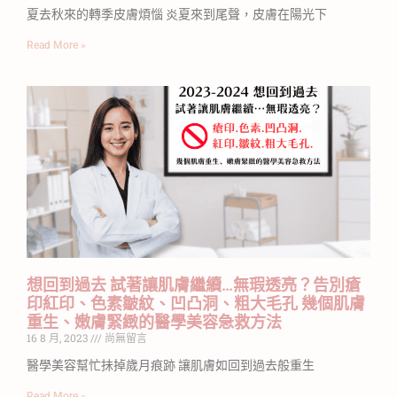
夏去秋來的轉季皮膚煩惱 炎夏來到尾聲，皮膚在陽光下
Read More »
想回到過去 試著讓肌膚繼續…無瑕透亮？告別瘡
印紅印、色素皺紋、凹凸洞、粗大毛孔 幾個肌膚
重生、嫩膚緊緻的醫學美容急救方法
16 8 月, 2023
尚無留言
醫學美容幫忙抺掉歲月痕跡 讓肌膚如回到過去般重生
Read More »